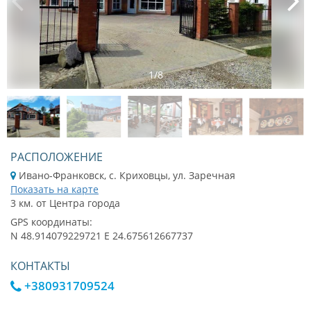
1
/
8
РАСПОЛОЖЕНИЕ
Ивано-Франковск, с. Криховцы, ул. Заречная
Показать на карте
3 км. от Центра города
GPS координаты:
N 48.914079229721 E 24.675612667737
КОНТАКТЫ
+380931709524