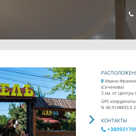
РАСПОЛОЖЕН
Ивано-Франков
(Сеченова)
3 км. от Центра
GPS координаты
N 48.9148833 E 
КОНТАКТЫ
+38093170